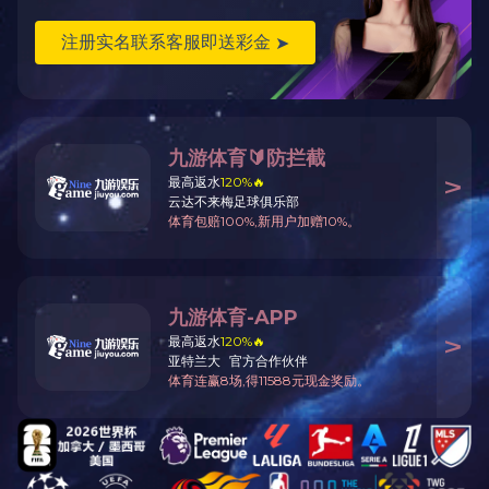
招生咨询：020-36093333
传真：020-36095259
西校区地址：广东省广州市白云区江高镇学苑路1号
北校区地址：广东省广州市白云区钟落潭镇九佛西路280号
二级学院
快速链接
ICP备案号：粤ICP备15092391号-2
版权所有：广东白云学院
乐鱼·体育（中国）官方网站
|
多宝网
|
米兰平台
|
乐鱼注册_乐鱼（中国）
|
九游平台_九游（中国）
|